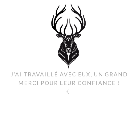
J’AI TRAVAILLÉ AVEC EUX, UN GRAND
MERCI POUR LEUR CONFIANCE !
☾