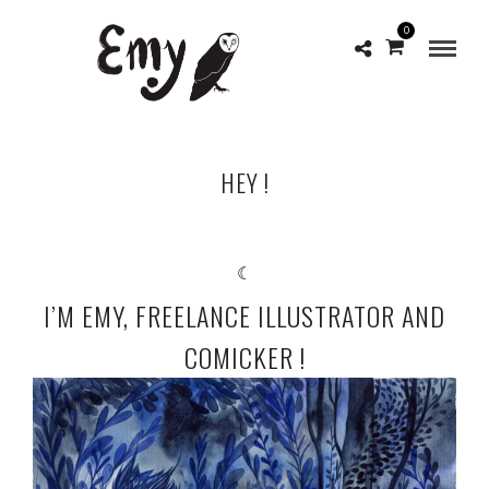
0
HEY !
☾
I’M EMY, FREELANCE ILLUSTRATOR AND
COMICKER !